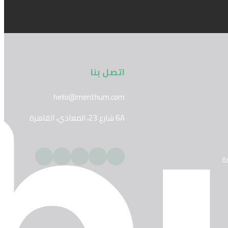
اتصل بنا
hello@menthum.com
6A شارع 23، المعادي، القاهرة
ة